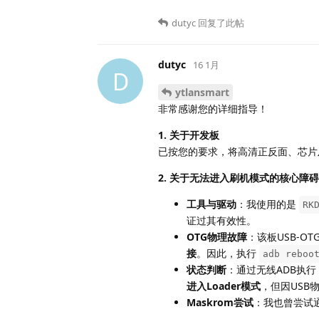
dutyc
回复了此帖
dutyc
16 1月
D
ytlansmart
非常感谢您的详细指导！
1. 关于开发板
已按您的要求，将高清正反面、芯片
2. 关于无法进入刷机模式的核心障碍
工具与驱动
：我使用的是
RK
证过其有效性。
OTG物理故障
：该板USB-O
接
。因此，执行
adb reboo
状态判断
：通过无线ADB执行
进入Loader模式
，但因USB
Maskrom尝试
：我也曾尝试