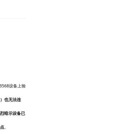
回复
3568设备上验
SB）也无法连
烈暗示设备已
点
。