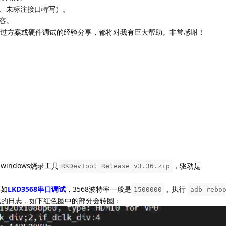
、未标注接口特写）。
容。
刷机绕过方案或硬件调试的经验分享，都将对我有巨大帮助。非常感谢！
indows烧录工具
，驱动是
RKDevTool_Release_v3.36.zip
例如
LKD3568串口调试
，3568波特率一般是
，执行
1500000
adb rebo
模式的日志，如下红色圈中的部分会转圈：