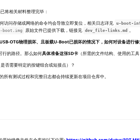
。我已将相关材料整理完毕：
执行任何访问存储或网络的命令均会导致立即复位，相关日志详见
u-boot-in
原始文件已提供下载，链接见
。
-boot.img
dev_file-links.md
SB-OTG物理损坏、且板载U-Boot已损坏的情况下，如何对设备进行修
可行的路径。那么如何
具体准备这张SD卡
（所需的文件结构、使用的工具
（是否需要特定的按键组合或短接点）？
的所有测试过程和完整日志都会持续更新在项目仓库中。
份的原始镜像文件在仓库的以下位置:
https://github.com/dutyc/IOT-MK