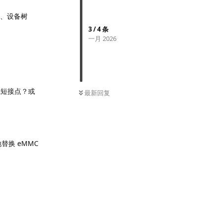
内核、设备树
3
/
4
条
一月 2026
或短接点？或
最新回复
替换 eMMC