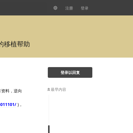
注册
登录
开发板的移植帮助
登录以回复
最早内容
何官方资料，逆向
6011101/
)，