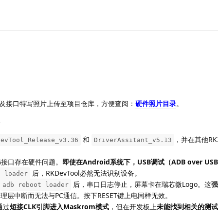
及接口特写照片上传至项目仓库，方便查阅：
硬件照片目录
。
和
，并在其他RK
DevTool_Release_v3.36
DriverAssitant_v5.13
TG接口存在硬件问题。
即使在Android系统下，USB调试（ADB over U
后，RKDevTool必然无法识别设备。
t loader
后，串口日志停止，屏幕卡在瑞芯微Logo。这
强
adb reboot loader
物理层中断而无法与PC通信。按下RESET键上电同样无效。
通过
短接CLK引脚进入Maskrom模式
，但在开发板上
未能找到相关的测试