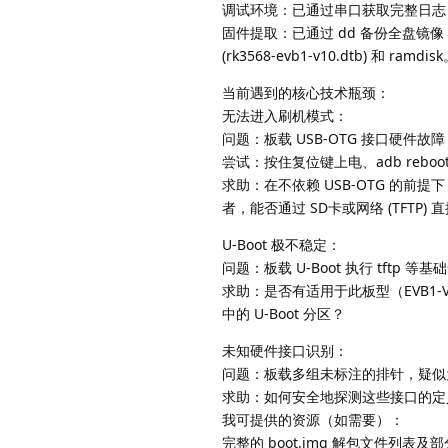
调试环境：已通过串口获取完整日志，并配
固件提取：已通过 dd 备份全盘镜像，并使用
(rk3568-evb1-v10.dtb) 和 ramdis
当前遇到的核心技术瓶颈：
无法进入刷机模式：
问题：板载 USB-OTG 接口硬件故障
尝试：按住复位键上电、adb reboo
求助：在不依赖 USB-OTG 的前
者，能否通过 SD卡或网络 (TFTP)
U-Boot 极不稳定：
问题：板载 U-Boot 执行 tft
求助：是否有适用于此板型（EVB1-V
中的 U-Boot 分区？
未知硬件接口识别：
问题：板载多组未标注的排针，疑似为 U
求助：如何安全地探测这些接口的定
我可提供的资源（如需要）：
完整的 boot.img 解包文件列表及