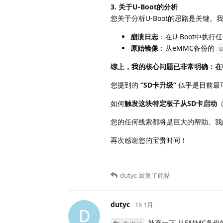
3. 关于U-Boot的分析
您关于分析U-Boot的思路是关键
崩溃日志
：在U-Boot中
原始镜像
：从eMMC备份的
u
综上，我的核心问题已非常明确：在U
您提到的
“SD卡升级”
似乎是目前最
如何
触发这块特定板子从SD卡启动
您的任何线索都将是巨大的帮助。我
再次感谢您的宝贵时间！
dutyc
回复了此帖
dutyc
16 1月
D
补充一下,从EMMC备