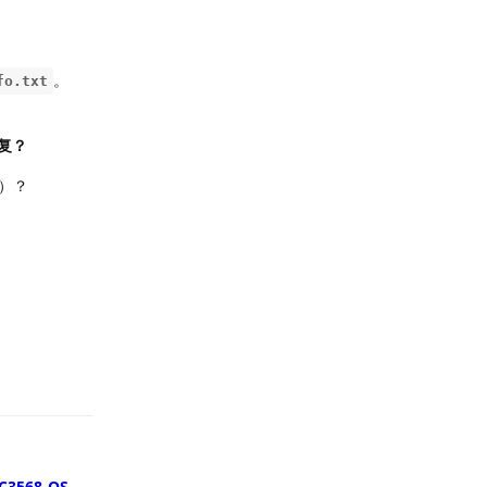
。
fo.txt
复？
）？
回复
C3568-OS-