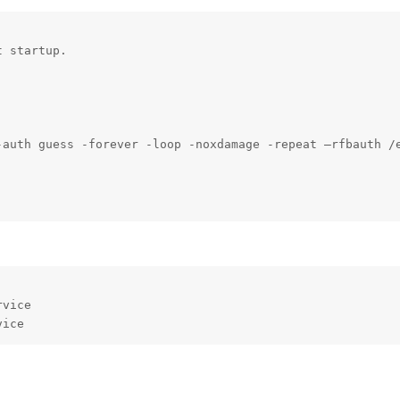
 startup.

-auth guess -forever -loop -noxdamage -repeat –rfbauth /e
vice

vice