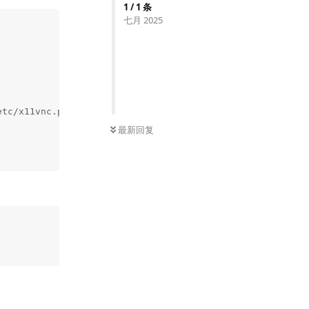
1
/
1
条
七月 2025
tc/x11vnc.pass -rfbport 5900 -shared -capslock -nomodtwe
最新回复