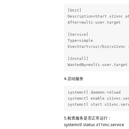
[Unit]

Description=Start x11vnc at
After=multi-user.target

[Service]

Type=simple

ExecStart=/usr/bin/x11vnc 
[Install]

WantedBy=multi-user.target
4.启动服务
systemctl daemon-reload   

systemctl enable x11vnc.ser
systemctl start x11vnc.ser
5.检查服务是否正常运行：
systemctl status x11vnc.service