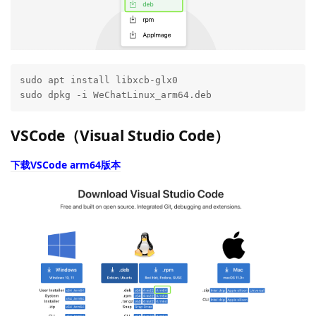
sudo apt install libxcb-glx0

sudo dpkg -i WeChatLinux_arm64.deb 
VSCode（Visual Studio Code）
下载VSCode arm64版本