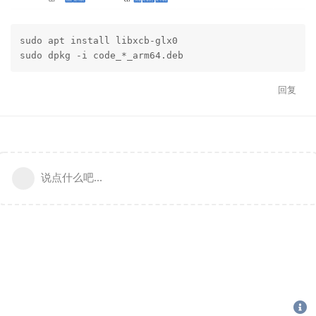
sudo apt install libxcb-glx0

sudo dpkg -i code_*_arm64.deb
回复
说点什么吧...