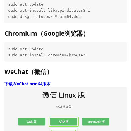
sudo apt update

sudo apt install libappindicator3-1

sudo dpkg -i todesk-*-arm64.deb
Chromium（Google浏览器）
sudo apt update

sudo apt install chromium-browser
WeChat（微信）
下载WeChat arm64版本