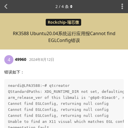
2
/
4
条
Rockchip-瑞芯微
RK3588 Ubuntu20.04系统运行应用报Cannot find
EGLConfig错误
49960
4
2024年8月12日
错误如下：
neardi@LPA3588:~# qtcreator 

QStandardPaths: XDG_RUNTIME_DIR not set, defaulting t
arm_release_ver of this libmali is 'g6p0-01eac0', rk_
Cannot find EGLConfig, returning null config

Cannot find EGLConfig, returning null config

Cannot find EGLConfig, returning null config

Unable to find an X11 visual which matches EGL config
Segmentation fault