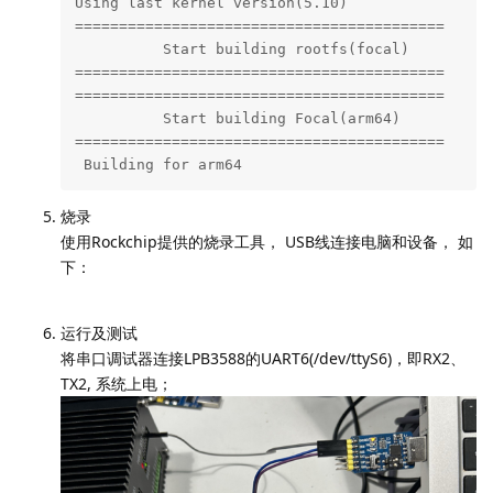
############### Rockchip Linux SDK #############
Manifest: rk3588_linux_release_v1.6.0_20241220.x
Version: linux-5.10-gen-rkr9

Log colors: message notice warning error fatal

Log saved at /rk3588-linux510-repo/output/sessio
Using last kernel version(5.10)

==========================================

          Start building rootfs(focal)

==========================================

==========================================

          Start building Focal(arm64)

==========================================

 Building for arm64
烧录
使用Rockchip提供的烧录工具， USB线连接电脑和设备， 如
下：