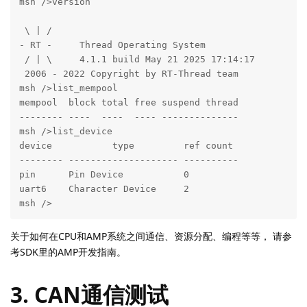
LPB3588端：Linux Ubuntu 20.04
neardi@LPA3588:~$ lsb_release  -a

No LSB modules are available.

Distributor ID: Ubuntu

Description:    Ubuntu 20.04.5 LTS

Release:        20.04

Codename:       focal
串口调试器输出端：RT-Thread系统