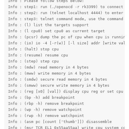
连接成功， 有如下log:
Open On-Chip Debugger 0.12.0+dev-00908-g1ce92f0eb-dir
Licensed under GNU GPL v2

For bug reports, read

	http://openocd.org/doc/doxygen/bugs.html

Info : Please follow steps below:

Info : step1: run (./openocd -r rk3399) to connect th
Info : step2: run (telnet localhost 4444) to enter co
Info : step3: telnet command mode, use the command be
Info : (l) list the targets support

Info : (l cpu0) set cpu0 as current target

Info : (pcsr) dump the pc of cpu when cpu is running

Info : (io) io -4 [-r(w)] [-l size] addr [write val]

Info : (halt) stop cpu

Info : (resume) resume cpu

Info : (step) step cpu

Info : (mdw) read memory in 4 bytes
