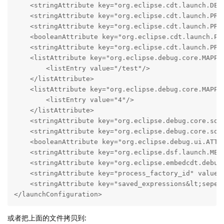
    <stringAttribute key="org.eclipse.cdt.launch.DEBU
    <stringAttribute key="org.eclipse.cdt.launch.PROG
    <stringAttribute key="org.eclipse.cdt.launch.PROJ
    <booleanAttribute key="org.eclipse.cdt.launch.PRO
    <stringAttribute key="org.eclipse.cdt.launch.PROJ
    <listAttribute key="org.eclipse.debug.core.MAPPED
        <listEntry value="/test"/>

    </listAttribute>

    <listAttribute key="org.eclipse.debug.core.MAPPED
        <listEntry value="4"/>

    </listAttribute>

    <stringAttribute key="org.eclipse.debug.core.sou
    <stringAttribute key="org.eclipse.debug.core.sou
    <booleanAttribute key="org.eclipse.debug.ui.ATTR_
    <stringAttribute key="org.eclipse.dsf.launch.MEM
    <stringAttribute key="org.eclipse.embedcdt.debug
    <stringAttribute key="process_factory_id" value="
    <stringAttribute key="saved_expressions&lt;sepera
</launchConfiguration>
或者把上面的文件拷贝到: