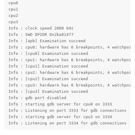
Info : FTDI SWD mode enabled

swd

force hard breakpoints

Info : Hardware thread awareness created

Started by GNU MCU Eclipse

Info : Listening on port 6666 for tcl connections

Info : Listening on port 4444 for telnet connections

apb

cpu0

cpu1

cpu2

cpu3

Info : clock speed 2000 kHz

Info : SWD DPIDR 0x2ba01477

Info : [apb] Examination succeed

Info : cpu0: hardware has 6 breakpoints, 4 watchpoint
Info : [cpu0] Examination succeed

Info : cpu1: hardware has 6 breakpoints, 4 watchpoint
Info : [cpu1] Examination succeed

Info : cpu2: hardware has 6 breakpoints, 4 watchpoint