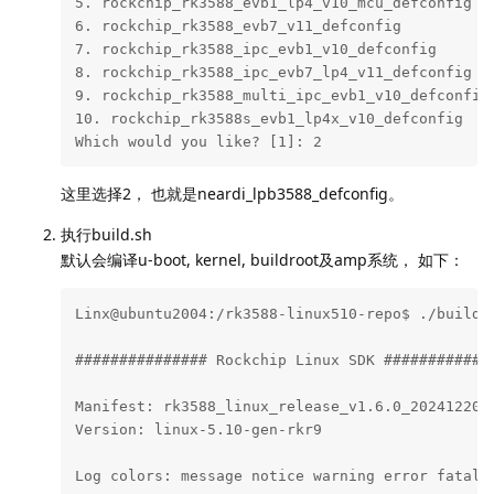
Log colors: message notice warning error fatal

Log saved at rk3588-linux510-repo/output/session
Pick a defconfig:

1. rockchip_defconfig

2. neardi_lpb3588_defconfig

3. rockchip_rk3588_evb1_lp4_v10_amp_defconfig

4. rockchip_rk3588_evb1_lp4_v10_defconfig

5. rockchip_rk3588_evb1_lp4_v10_mcu_defconfig

6. rockchip_rk3588_evb7_v11_defconfig

7. rockchip_rk3588_ipc_evb1_v10_defconfig

8. rockchip_rk3588_ipc_evb7_lp4_v11_defconfig

9. rockchip_rk3588_multi_ipc_evb1_v10_defconfig

10. rockchip_rk3588s_evb1_lp4x_v10_defconfig

Which would you like? [1]: 2
这里选择2， 也就是neardi_lpb3588_defconfig。
执行build.sh
默认会编译u-boot, kernel, buildroot及amp系统， 如下：