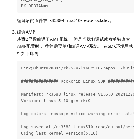
RK_AMP_MCU_HAL_TARGET=rk3588-mcu

RK_AMP_MCU_RTT_TARGET=rk3588-mcu

RK_AMP_RTT_TARGET=rk3588-64

RK_BOOT_FIT_ITS=/rk3588-linux510-repo/device/roc
RK_BOOT_IMG=boot.img

RK_BUILDROOT=y

RK_BUILDROOT_CFG=rockchip_rk3588

RK_CHIP=rk3588

RK_CHIP_FAMILY=rk3588

RK_CHIP_HAS_GPU=y

RK_DEBIAN=y
编译后的固件在rk3588-linux510-repo/rockdev。
编译AMP
步骤2已经编译了AMP系统， 但是当我们调试或者单独改变
AMP配置时， 往往需要单独编译AMP系统。 在SDK环境里执
行如下即可：
Linx@ubuntu2004:/rk3588-linux510-repo$ ./build.s