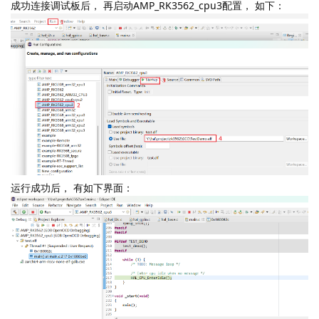
Info : [cpu2] Examination succeed

Info : cpu3: hardware has 6 breakpoints, 4 watchpoint
Info : [cpu3] Examination succeed

Info : gdb port disabled

Info : starting gdb server for cpu0 on 3333

Info : Listening on port 3333 for gdb connections

Info : starting gdb server for cpu3 on 3334

Info : Listening on port 3334 for gdb connections
成功连接调试板后， 再启动AMP_RK3562_cpu3配置， 如下：