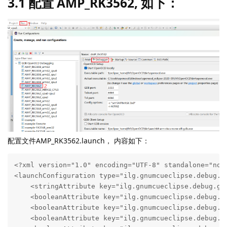
3.1 配置 AMP_RK3562, 如下：
配置文件AMP_RK3562.launch， 内容如下：
<?xml version="1.0" encoding="UTF-8" standalone="no"?
<launchConfiguration type="ilg.gnumcueclipse.debug.gd
    <stringAttribute key="ilg.gnumcueclipse.debug.gd
    <booleanAttribute key="ilg.gnumcueclipse.debug.gd
    <booleanAttribute key="ilg.gnumcueclipse.debug.gd
    <booleanAttribute key="ilg.gnumcueclipse.debug.gd