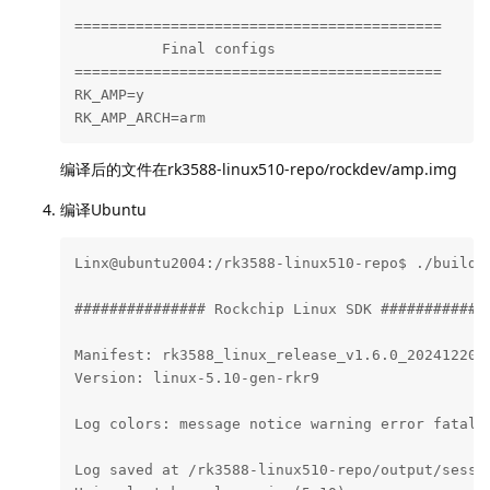
############### Rockchip Linux SDK #############
Manifest: rk3588_linux_release_v1.6.0_20241220.x
Version: linux-5.10-gen-rkr9

Log colors: message notice warning error fatal

Log saved at /rk3588-linux510-repo/output/sessio
Using last kernel version(5.10)

==========================================

          Final configs

==========================================

RK_AMP=y

RK_AMP_ARCH=arm
编译后的文件在rk3588-linux510-repo/rockdev/amp.img
编译Ubuntu
Linx@ubuntu2004:/rk3588-linux510-repo$ ./build.s