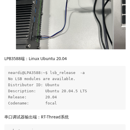
运行及测试
将串口调试器连接LPB3588的UART6(/dev/ttyS6)，即RX2、
TX2, 系统上电；