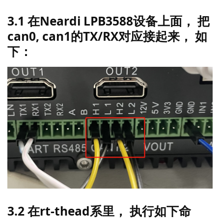
msh />version

 \ | /

- RT -     Thread Operating System

 / | \     4.1.1 build May 21 2025 17:14:17

 2006 - 2022 Copyright by RT-Thread team

msh />list_mempool

mempool  block total free suspend thread

-------- ----  ----  ---- --------------

msh />list_device

device           type         ref count

-------- -------------------- ----------

pin      Pin Device           0

uart6    Character Device     2

msh />
关于如何在CPU和AMP系统之间通信、资源分配、编程等等， 请参
考SDK里的AMP开发指南。