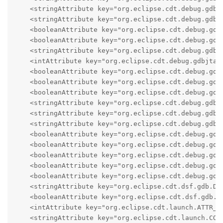
    <stringAttribute key="org.eclipse.cdt.debug.gdbjt
    <stringAttribute key="org.eclipse.cdt.debug.gdbjt
    <booleanAttribute key="org.eclipse.cdt.debug.gdbj
    <booleanAttribute key="org.eclipse.cdt.debug.gdbj
    <stringAttribute key="org.eclipse.cdt.debug.gdbjt
    <intAttribute key="org.eclipse.cdt.debug.gdbjtag.
    <booleanAttribute key="org.eclipse.cdt.debug.gdbj
    <booleanAttribute key="org.eclipse.cdt.debug.gdbj
    <booleanAttribute key="org.eclipse.cdt.debug.gdbj
    <stringAttribute key="org.eclipse.cdt.debug.gdbjt
    <stringAttribute key="org.eclipse.cdt.debug.gdbjt
    <stringAttribute key="org.eclipse.cdt.debug.gdbjt
    <booleanAttribute key="org.eclipse.cdt.debug.gdbj
    <booleanAttribute key="org.eclipse.cdt.debug.gdbj
    <booleanAttribute key="org.eclipse.cdt.debug.gdbj
    <booleanAttribute key="org.eclipse.cdt.debug.gdbj
    <booleanAttribute key="org.eclipse.cdt.debug.gdbj
    <stringAttribute key="org.eclipse.cdt.dsf.gdb.DE
    <booleanAttribute key="org.eclipse.cdt.dsf.gdb.UP
    <intAttribute key="org.eclipse.cdt.launch.ATTR_BU
    <stringAttribute key="org.eclipse.cdt.launch.CORE