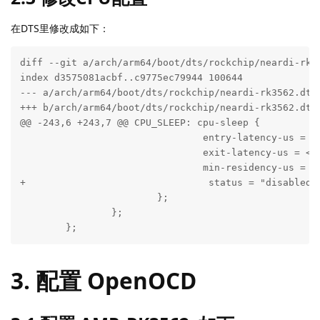
在DTS里修改成如下：
diff --git a/arch/arm64/boot/dts/rockchip/neardi-rk35
index d3575081acbf..c9775ec79944 100644

--- a/arch/arm64/boot/dts/rockchip/neardi-rk3562.dtsi
+++ b/arch/arm64/boot/dts/rockchip/neardi-rk3562.dtsi
@@ -243,6 +243,7 @@ CPU_SLEEP: cpu-sleep {

                                entry-latency-us = <1
                                exit-latency-us = <25
                                min-residency-us = <9
+                                status = "disabled";
                        };

                };

        };
3. 配置 OpenOCD