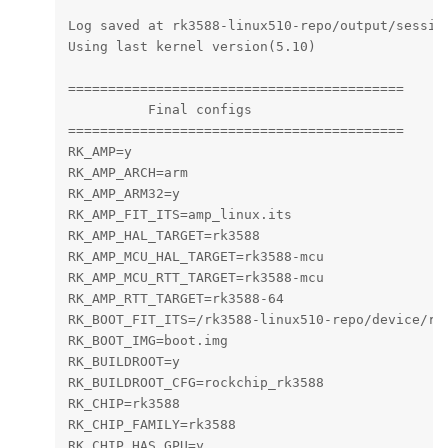
Linx@ubuntu2004:/rk3588-linux510-repo$ ./build.s
############### Rockchip Linux SDK #############
Manifest: rk3588_linux_release_v1.6.0_20241220.x
Version: linux-5.10-gen-rkr9

Log colors: message notice warning error fatal

Log saved at rk3588-linux510-repo/output/session
Using last kernel version(5.10)

==========================================

          Final configs

==========================================

RK_AMP=y

RK_AMP_ARCH=arm

RK_AMP_ARM32=y

RK_AMP_FIT_ITS=amp_linux.its

RK_AMP_HAL_TARGET=rk3588
