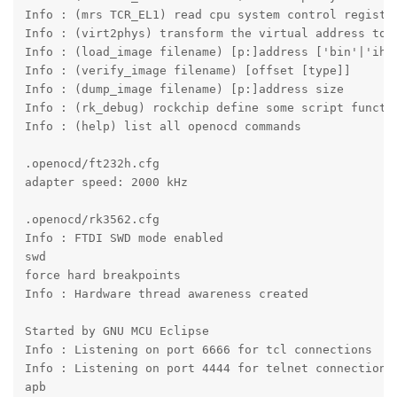
Info : (mww) write memory in 4 bytes

Info : (smdw) secure read memory in 4 bytes

Info : (smww) secure write memory in 4 bytes

Info : (reg [x0] [val]) display cpu reg or set cpu re
Info : (bp -h) add breakpoint

Info : (rbp -h) remove breakpoint

Info : (wp -h) remove watchpoint

Info : (rwp -h) remove watchpoint

Info : (asm pc [count ['thumb']]) disassemble

Info : (msr TCR_EL1 0x55aa55aa) write cpu system cont
Info : (mrs TCR_EL1) read cpu system control register
Info : (virt2phys) transform the virtual address to p
Info : (load_image filename) [p:]address ['bin'|'ihex
Info : (verify_image filename) [offset [type]]

Info : (dump_image filename) [p:]address size

Info : (rk_debug) rockchip define some script functio
Info : (help) list all openocd commands

.openocd/ft232h.cfg

adapter speed: 2000 kHz

.openocd/rk3562.cfg
