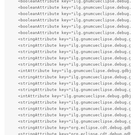
    <booleanAttribute key="ilg.gnumcueclipse.debug.gd
    <booleanAttribute key="ilg.gnumcueclipse.debug.gd
    <booleanAttribute key="ilg.gnumcueclipse.debug.gd
    <booleanAttribute key="ilg.gnumcueclipse.debug.gd
    <booleanAttribute key="ilg.gnumcueclipse.debug.gd
    <booleanAttribute key="ilg.gnumcueclipse.debug.gd
    <stringAttribute key="ilg.gnumcueclipse.debug.gdb
    <stringAttribute key="ilg.gnumcueclipse.debug.gd
    <stringAttribute key="ilg.gnumcueclipse.debug.gdb
    <stringAttribute key="ilg.gnumcueclipse.debug.gdb
    <stringAttribute key="ilg.gnumcueclipse.debug.gd
    <intAttribute key="ilg.gnumcueclipse.debug.gdbjta
    <stringAttribute key="ilg.gnumcueclipse.debug.gdb
    <stringAttribute key="ilg.gnumcueclipse.debug.gd
    <stringAttribute key="ilg.gnumcueclipse.debug.gdb
    <intAttribute key="ilg.gnumcueclipse.debug.gdbjta
    <stringAttribute key="ilg.gnumcueclipse.debug.gdb
    <stringAttribute key="ilg.gnumcueclipse.debug.gdb
    <stringAttribute key="ilg.gnumcueclipse.debug.gdb
    <stringAttribute key="ilg.gnumcueclipse.debug.gdb
    <stringAttribute key="org.eclipse.cdt.debug.gdbjt
    <stringAttribute key="org.eclipse.cdt.debug.gdbjt