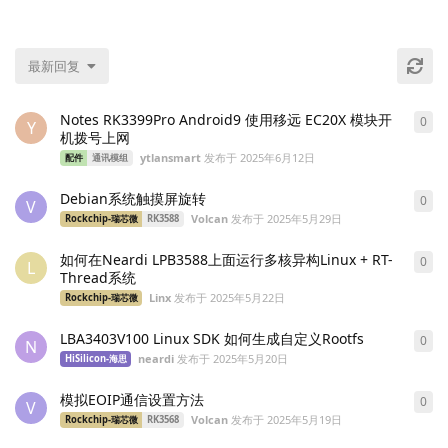
最新回复
Notes RK3399Pro Android9 使用移远 EC20X 模块开
0
0
条
Y
机拨号上网
ytlansmart
发布于
2025年6月12日
配件
通讯模组
Debian系统触摸屏旋转
0
0
条
V
Volcan
发布于
2025年5月29日
Rockchip-瑞芯微
RK3588
如何在Neardi LPB3588上面运行多核异构Linux + RT-
0
0
条
L
Thread系统
Linx
发布于
2025年5月22日
Rockchip-瑞芯微
LBA3403V100 Linux SDK 如何生成自定义Rootfs
0
0
条
N
neardi
发布于
2025年5月20日
HiSilicon-海思
模拟EOIP通信设置方法
0
0
条
V
Volcan
发布于
2025年5月19日
Rockchip-瑞芯微
RK3568