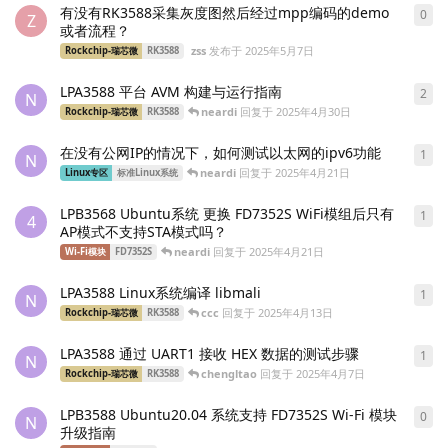
有没有RK3588采集灰度图然后经过mpp编码的demo
0
0
条
Z
或者流程？
zss
发布于
2025年5月7日
Rockchip-瑞芯微
RK3588
LPA3588 平台 AVM 构建与运行指南
2
2
条
N
neardi
回复于
2025年4月30日
Rockchip-瑞芯微
RK3588
在没有公网IP的情况下，如何测试以太网的ipv6功能
1
1
条
N
neardi
回复于
2025年4月21日
Linux专区
标准Linux系统
LPB3568 Ubuntu系统 更换 FD7352S WiFi模组后只有
1
1
条
4
AP模式不支持STA模式吗？
neardi
回复于
2025年4月21日
Wi-Fi模块
FD7352S
LPA3588 Linux系统编译 libmali
1
1
条
N
ccc
回复于
2025年4月13日
Rockchip-瑞芯微
RK3588
LPA3588 通过 UART1 接收 HEX 数据的测试步骤
1
1
条
N
chengltao
回复于
2025年4月7日
Rockchip-瑞芯微
RK3588
LPB3588 Ubuntu20.04 系统支持 FD7352S Wi-Fi 模块
0
0
条
N
升级指南