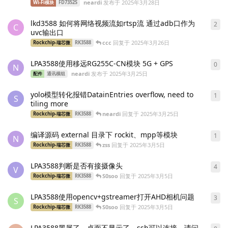
neardi
发布于
2025年3月28日
Wi-Fi模块
FD7352S
lkd3588 如何将网络视频流如rtsp流 通过adb口作为
2
2
条
C
uvc输出口
ccc
回复于
2025年3月26日
Rockchip-瑞芯微
RK3588
LPA3588使用移远RG255C-CN模块 5G + GPS
0
0
条
N
neardi
发布于
2025年3月25日
配件
通讯模组
yolo模型转化报错DatainEntries overflow, need to
1
1
条
S
tiling more
neardi
回复于
2025年3月25日
Rockchip-瑞芯微
RK3588
编译源码 external 目录下 rockit、mpp等模块
1
1
条
N
zss
回复于
2025年3月5日
Rockchip-瑞芯微
RK3588
LPA3588判断是否有接摄像头
4
4
条
V
S0soo
回复于
2025年3月5日
Rockchip-瑞芯微
RK3588
LPA3588使用opencv+gstreamer打开AHD相机问题
3
3
条
S
S0soo
回复于
2025年3月5日
Rockchip-瑞芯微
RK3588
LPA3588黑屏了，桌面不显示了，ssh可以连接，请问